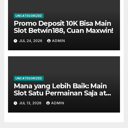
UNCATEGORIZED
Promo Deposit 10K Bisa Main
Slot Betwin188, Cuan Maxwin!
JUL 24, 2026
ADMIN
UNCATEGORIZED
Mana yang Lebih Baik: Main
Slot Satu Permainan Saja atau
Rotasi di JAGOWIN?
JUL 13, 2026
ADMIN