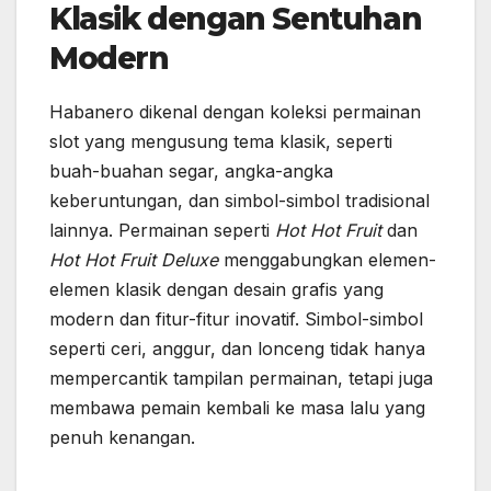
Klasik dengan Sentuhan
Modern
Habanero dikenal dengan koleksi permainan
slot yang mengusung tema klasik, seperti
buah-buahan segar, angka-angka
keberuntungan, dan simbol-simbol tradisional
lainnya.
Permainan seperti
Hot Hot Fruit
dan
Hot Hot Fruit Deluxe
menggabungkan elemen-
elemen klasik dengan desain grafis yang
modern dan fitur-fitur inovatif.
Simbol-simbol
seperti ceri, anggur, dan lonceng tidak hanya
mempercantik tampilan permainan, tetapi juga
membawa pemain kembali ke masa lalu yang
penuh kenangan.