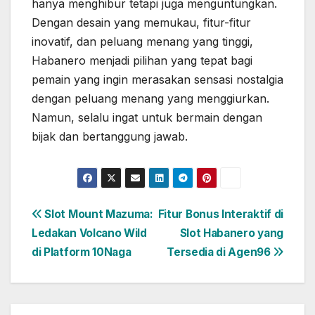
hanya menghibur tetapi juga menguntungkan.
Dengan desain yang memukau, fitur-fitur
inovatif, dan peluang menang yang tinggi,
Habanero menjadi pilihan yang tepat bagi
pemain yang ingin merasakan sensasi nostalgia
dengan peluang menang yang menggiurkan.
Namun, selalu ingat untuk bermain dengan
bijak dan bertanggung jawab.
Post
Slot Mount Mazuma:
Fitur Bonus Interaktif di
Ledakan Volcano Wild
Slot Habanero yang
navigation
di Platform 10Naga
Tersedia di Agen96