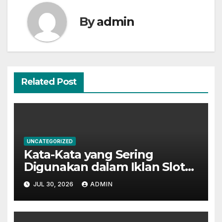
By
admin
Related Post
UNCATEGORIZED
Kata-Kata yang Sering
Digunakan dalam Iklan Slot
Online
JUL 30, 2026
ADMIN