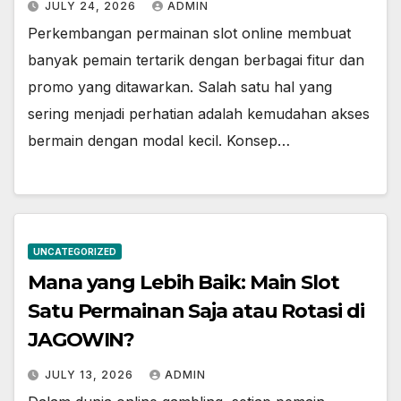
JULY 24, 2026
ADMIN
Perkembangan permainan slot online membuat
banyak pemain tertarik dengan berbagai fitur dan
promo yang ditawarkan. Salah satu hal yang
sering menjadi perhatian adalah kemudahan akses
bermain dengan modal kecil. Konsep…
UNCATEGORIZED
Mana yang Lebih Baik: Main Slot
Satu Permainan Saja atau Rotasi di
JAGOWIN?
JULY 13, 2026
ADMIN