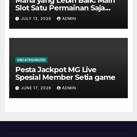
Mana yang Lebih Baik: Main
Slot Satu Permainan Saja
atau Rotasi di JAGOWIN?
JULY 13, 2026
ADMIN
UNCATEGORIZED
Pesta Jackpot MG Live
Spesial Member Setia game
JUNE 17, 2026
ADMIN