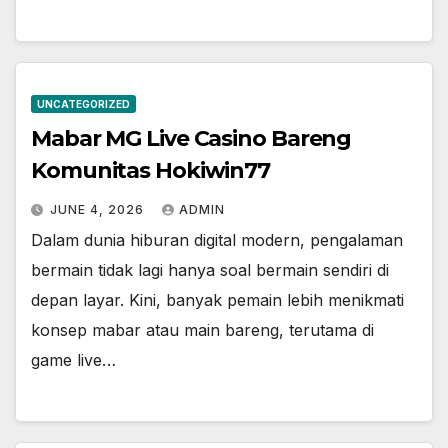
UNCATEGORIZED
Mabar MG Live Casino Bareng
Komunitas Hokiwin77
JUNE 4, 2026
ADMIN
Dalam dunia hiburan digital modern, pengalaman
bermain tidak lagi hanya soal bermain sendiri di
depan layar. Kini, banyak pemain lebih menikmati
konsep mabar atau main bareng, terutama di
game live…