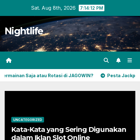
Skip
Sat. Aug 8th, 2026
7:14:12 PM
to
content
Nightlife
mainan Saja atau Rotasi di JAGOWIN?
Pesta Jackpot MG L
UNCATEGORIZED
Kata-Kata yang Sering Digunakan
dalam Iklan Slot Online