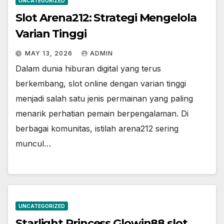
UNCATEGORIZED
Slot Arena212: Strategi Mengelola
Varian Tinggi
MAY 13, 2026
ADMIN
Dalam dunia hiburan digital yang terus
berkembang, slot online dengan varian tinggi
menjadi salah satu jenis permainan yang paling
menarik perhatian pemain berpengalaman. Di
berbagai komunitas, istilah arena212 sering
muncul…
UNCATEGORIZED
Starlight Princess Glowin88 slot