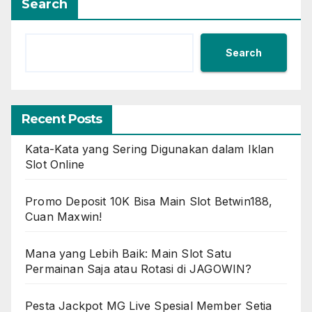
Search
Search
Recent Posts
Kata-Kata yang Sering Digunakan dalam Iklan
Slot Online
Promo Deposit 10K Bisa Main Slot Betwin188,
Cuan Maxwin!
Mana yang Lebih Baik: Main Slot Satu
Permainan Saja atau Rotasi di JAGOWIN?
Pesta Jackpot MG Live Spesial Member Setia