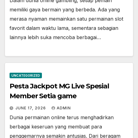
Dalam dunia online gambling, setiap pemain
memiliki gaya bermain yang berbeda. Ada yang
merasa nyaman memainkan satu permainan slot
favorit dalam waktu lama, sementara sebagian
lainnya lebih suka mencoba berbagai…
UNCATEGORIZED
Pesta Jackpot MG Live Spesial
Member Setia game
JUNE 17, 2026
ADMIN
Dunia permainan online terus menghadirkan
berbagai keseruan yang membuat para
penggemarnya semakin antusias. Dari beragam