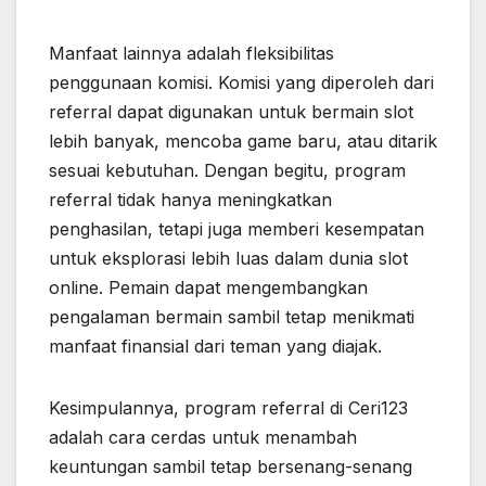
Manfaat lainnya adalah fleksibilitas
penggunaan komisi. Komisi yang diperoleh dari
referral dapat digunakan untuk bermain slot
lebih banyak, mencoba game baru, atau ditarik
sesuai kebutuhan. Dengan begitu, program
referral tidak hanya meningkatkan
penghasilan, tetapi juga memberi kesempatan
untuk eksplorasi lebih luas dalam dunia slot
online. Pemain dapat mengembangkan
pengalaman bermain sambil tetap menikmati
manfaat finansial dari teman yang diajak.
Kesimpulannya, program referral di Ceri123
adalah cara cerdas untuk menambah
keuntungan sambil tetap bersenang-senang