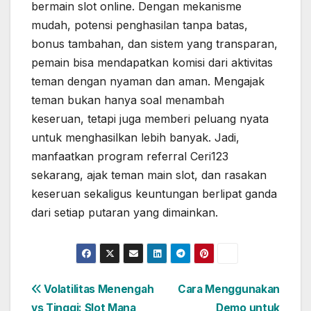
bermain slot online. Dengan mekanisme
mudah, potensi penghasilan tanpa batas,
bonus tambahan, dan sistem yang transparan,
pemain bisa mendapatkan komisi dari aktivitas
teman dengan nyaman dan aman. Mengajak
teman bukan hanya soal menambah
keseruan, tetapi juga memberi peluang nyata
untuk menghasilkan lebih banyak. Jadi,
manfaatkan program referral Ceri123
sekarang, ajak teman main slot, dan rasakan
keseruan sekaligus keuntungan berlipat ganda
dari setiap putaran yang dimainkan.
Post
Volatilitas Menengah
Cara Menggunakan
vs Tinggi: Slot Mana
Demo untuk