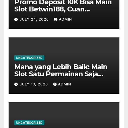
Promo Deposit 10K Bisa Main
Slot Betwin188, Cuan
Maxwin!
JULY 24, 2026
ADMIN
UNCATEGORIZED
Mana yang Lebih Baik: Main
Slot Satu Permainan Saja
atau Rotasi di JAGOWIN?
JULY 13, 2026
ADMIN
UNCATEGORIZED