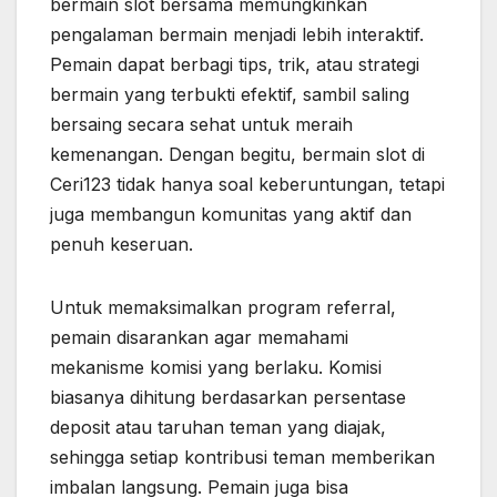
bermain slot bersama memungkinkan
pengalaman bermain menjadi lebih interaktif.
Pemain dapat berbagi tips, trik, atau strategi
bermain yang terbukti efektif, sambil saling
bersaing secara sehat untuk meraih
kemenangan. Dengan begitu, bermain slot di
Ceri123 tidak hanya soal keberuntungan, tetapi
juga membangun komunitas yang aktif dan
penuh keseruan.
Untuk memaksimalkan program referral,
pemain disarankan agar memahami
mekanisme komisi yang berlaku. Komisi
biasanya dihitung berdasarkan persentase
deposit atau taruhan teman yang diajak,
sehingga setiap kontribusi teman memberikan
imbalan langsung. Pemain juga bisa