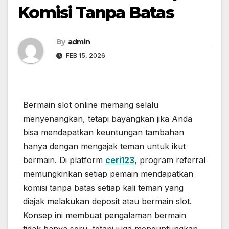
Komisi Tanpa Batas
By
admin
FEB 15, 2026
Bermain slot online memang selalu
menyenangkan, tetapi bayangkan jika Anda
bisa mendapatkan keuntungan tambahan
hanya dengan mengajak teman untuk ikut
bermain. Di platform
ceri123
, program referral
memungkinkan setiap pemain mendapatkan
komisi tanpa batas setiap kali teman yang
diajak melakukan deposit atau bermain slot.
Konsep ini membuat pengalaman bermain