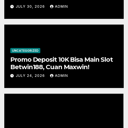
JULY 30, 2026
ADMIN
UNCATEGORIZED
Promo Deposit 10K Bisa Main Slot
Betwin188, Cuan Maxwin!
JULY 24, 2026
ADMIN