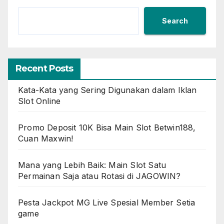
Search
Recent Posts
Kata-Kata yang Sering Digunakan dalam Iklan
Slot Online
Promo Deposit 10K Bisa Main Slot Betwin188,
Cuan Maxwin!
Mana yang Lebih Baik: Main Slot Satu
Permainan Saja atau Rotasi di JAGOWIN?
Pesta Jackpot MG Live Spesial Member Setia
game