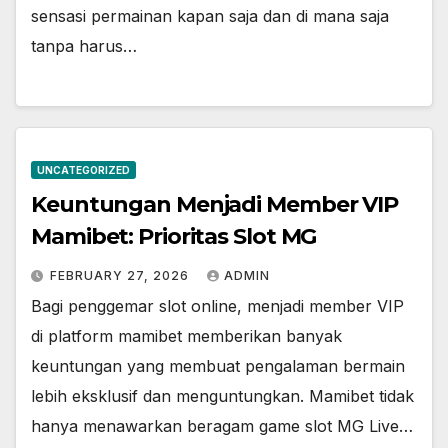
sensasi permainan kapan saja dan di mana saja
tanpa harus…
UNCATEGORIZED
Keuntungan Menjadi Member VIP
Mamibet: Prioritas Slot MG
FEBRUARY 27, 2026
ADMIN
Bagi penggemar slot online, menjadi member VIP
di platform mamibet memberikan banyak
keuntungan yang membuat pengalaman bermain
lebih eksklusif dan menguntungkan. Mamibet tidak
hanya menawarkan beragam game slot MG Live…