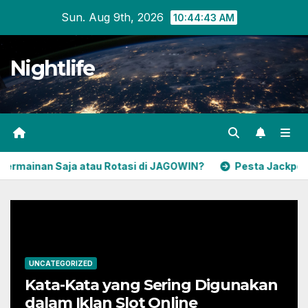
Skip
Sun. Aug 9th, 2026
10:44:44 AM
to
content
Nightlife
ainan Saja atau Rotasi di JAGOWIN?
Pesta Jackpot MG Li
UNCATEGORIZED
Kata-Kata yang Sering Digunakan
dalam Iklan Slot Online