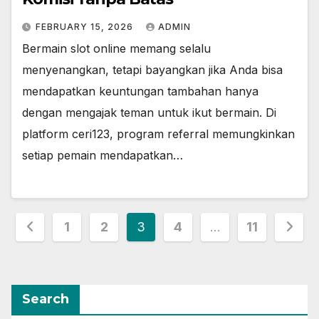
FEBRUARY 15, 2026
ADMIN
Bermain slot online memang selalu
menyenangkan, tetapi bayangkan jika Anda bisa
mendapatkan keuntungan tambahan hanya
dengan mengajak teman untuk ikut bermain. Di
platform ceri123, program referral memungkinkan
setiap pemain mendapatkan…
Posts
1
2
3
4
…
11
pagination
Search