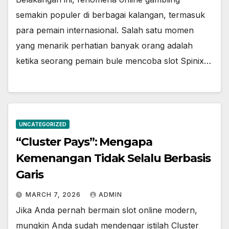
semakin populer di berbagai kalangan, termasuk
para pemain internasional. Salah satu momen
yang menarik perhatian banyak orang adalah
ketika seorang pemain bule mencoba slot Spinix…
UNCATEGORIZED
“Cluster Pays”: Mengapa
Kemenangan Tidak Selalu Berbasis
Garis
MARCH 7, 2026
ADMIN
Jika Anda pernah bermain slot online modern,
mungkin Anda sudah mendengar istilah Cluster