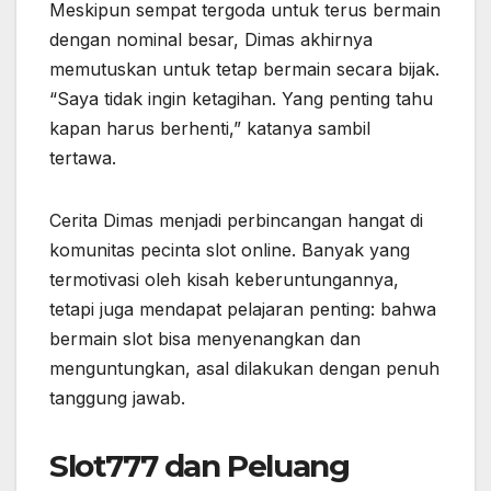
Meskipun sempat tergoda untuk terus bermain
dengan nominal besar, Dimas akhirnya
memutuskan untuk tetap bermain secara bijak.
“Saya tidak ingin ketagihan. Yang penting tahu
kapan harus berhenti,” katanya sambil
tertawa.
Cerita Dimas menjadi perbincangan hangat di
komunitas pecinta slot online. Banyak yang
termotivasi oleh kisah keberuntungannya,
tetapi juga mendapat pelajaran penting: bahwa
bermain slot bisa menyenangkan dan
menguntungkan, asal dilakukan dengan penuh
tanggung jawab.
Slot777 dan Peluang