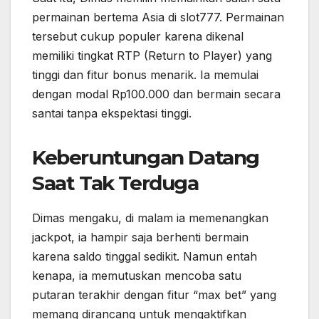
permainan bertema Asia di slot777. Permainan
tersebut cukup populer karena dikenal
memiliki tingkat RTP (Return to Player) yang
tinggi dan fitur bonus menarik. Ia memulai
dengan modal Rp100.000 dan bermain secara
santai tanpa ekspektasi tinggi.
Keberuntungan Datang
Saat Tak Terduga
Dimas mengaku, di malam ia memenangkan
jackpot, ia hampir saja berhenti bermain
karena saldo tinggal sedikit. Namun entah
kenapa, ia memutuskan mencoba satu
putaran terakhir dengan fitur “max bet” yang
memang dirancang untuk mengaktifkan