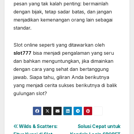
pesan yang tak kalah penting: bermainlah
dengan bijak, tetap sadar batas, dan jangan
menjadikan kemenangan orang lain sebagai
standar.
Slot online seperti yang ditawarkan oleh
slot777
bisa menjadi pengalaman yang seru
dan bahkan menguntungkan, jika dimainkan
dengan cara yang sehat dan bertanggung
jawab. Siapa tahu, giliran Anda berikutnya
yang menjadi cerita sukses berikutnya di balik
gulungan slot?
Post
Wilds & Scatters:
Solusi Cepat untuk