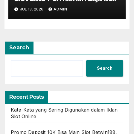
Rotasi di JAGOWIN?
JUL 13, 2026
ADMIN
Search
Search
Recent Posts
Kata-Kata yang Sering Digunakan dalam Iklan
Slot Online
Promo Deposit 10K Bisa Main Slot Betwin188,