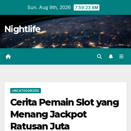
Skip
Sun. Aug 9th, 2026
7:59:24 AM
to
content
Nightlife
UNCATEGORIZED
Cerita Pemain Slot yang
Menang Jackpot
Ratusan Juta